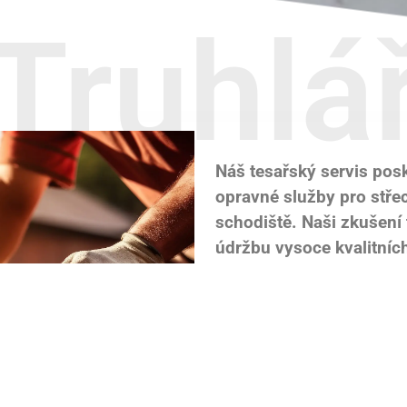
Truhlá
Náš tesařský servis posk
opravné služby pro stře
schodiště. Naši zkušení 
údržbu vysoce kvalitníc
budov a schodišť, které j
přitažlivé.
Kromě toho nabízíme i in
teras a altánů, aby vaše
poskytovaly další venkov