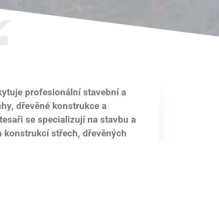
ř
ytuje profesionální stavební a
chy, dřevěné konstrukce a
tesaři se specializují na stavbu a
h konstrukcí střech, dřevěných
sou jak funkční, tak esteticky
dividuální řešení pro stavbu pergol,
 venkovní prostory vypadaly krásně a
ní obytný prostor. S naším