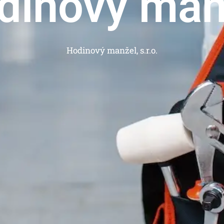
dinový man
Hodinový manžel, s.r.o.