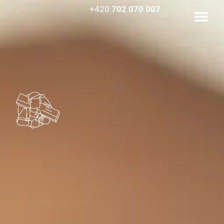
+420
702 070 007